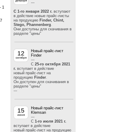
декабря
---
- 1
С 1-го
января 2022 г.
вступают
в действие новые прайс-листы
на продукцию
Finder, Chint,
+7
Stego, Phannenberg
.
Они доступны для скачивания в
разделе "цены"
Новый прайс-лист
12
Finder
октября
---
С
25-го октября 2021
г.
вступает в действие
новый прайс-лист на
продукцию
Finder
.
Он доступен для скачивания в
разделе "цены"
---
Новый прайс-лист
15
Klemsan
июня
---
С
1-го июля 2021 г.
вступает в действие
новый прайс-лист на продукцию