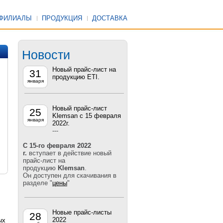
ФИЛИАЛЫ
ПРОДУКЦИЯ
ДОСТАВКА
Новости
Новый прайс-лист на
31
продукцию ETI.
января
Новый прайс-лист
25
Klemsan с 15 февраля
января
2022г.
---
С 15-го
февраля 2022
г.
вступает в действие новый
прайс-лист на
продукцию
Klemsan
.
Он доступен для скачивания в
разделе "
цены
"
Новые прайс-листы
28
2022
ых